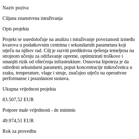
Naziv poziva
Ciljana znanstvena istraživanja
Opis projekta
Projekt se usredotočuje na analizu i istraživanje povezanosti između
kvarova u podatkovnim centrima i sekundarnih parametara koji
utječu na njihov rad. Cilj je razviti prediktivna rješenja temeljena na
strojnom učenju za održavanje opreme, optimizirati troškove i
smanjiti rizik od oštećenja infrastrukture. Osnovna hipoteza je da
određeni sekundarni parametri, poput koncentracije mikročestica u
zraku, temperature, vlage i struje, značajno utječu na operativne
performanse i pouzdanost sustava.
Ukupna vrijednost projekta
83.507,52 EUR
Potpore male vrijednosti - de minimis
49.974,51 EUR
Rok za provedbu